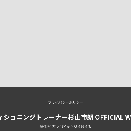
プライバシーポリシー
ショニングトレーナー杉山市朗 OFFICIAL WE
身体を"内"と"外"から整え鍛える