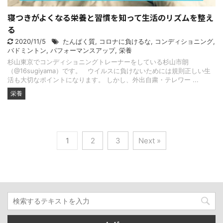
寝つきがよくなる栄養と習慣を知って生活のリズムを整え
る
2020/11/5
たんぱく質
,
コロナに負けるな
,
コンディショニング
,
バドミントン
,
パフォーマンスアップ
,
栄養
杉山東京でコンディショニングトレーナーをしている杉山市朗
（@16sugiyama）です。 ウイルスに負けないためには規則正しい生
活も大切なポイントになります。 しかし、外出自粛・テレワー ...
栄養
1
2
3
Next »