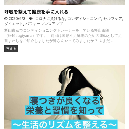
呼吸を整えて健康を手に入れる
2020/6/3
コロナに負けるな
,
コンディショニング
,
セルフケア
,
ダイエット
,
パフォーマンスアップ
杉山東京でコンディショニングトレーナーをしている杉山市朗
（@16sugiyama）です。 前回は運動不足解消のための運動として足
首まわしをご紹介しましたが皆さんやってみましたか？ ↓まだ ...
整える