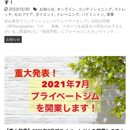
す！
2023/12/30
お知らせ
,
オンライン
,
コンディショニング
,
ストレ
ッチ
,
セルフケア
,
ダイエット
,
トレーニング
,
バドミントン
,
栄養
杉山東京でコンディショニングトレーナーをしている杉山市朗
（@16sugiyama）です。 来春、スポーツを頑張る小学生のお子さん
がいるご家庭向けに『怪我予防』にフォーカスしたオンラインサ ...
お知らせ