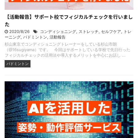
【活動報告】サポート校でフィジカルチェックを行いまし
た
2020/8/26
コンディショニング
,
ストレッチ
,
セルフケア
,
トレ
ーニング
,
バドミントン
,
活動報告
杉山東京でコンディショニングトレーナーをしている杉山市朗
（@16sugiyama）です。 今回はサポートしている学校で先日行った
フィジカルチェックの活用法や導入するメリットを中心にお話し ...
バドミントン