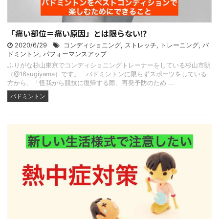
「痛い部位＝痛い原因」とは限らない⁉
2020/6/29
コンディショニング
,
ストレッチ
,
トレーニング
,
バ
ドミントン
,
パフォーマンスアップ
ふりがな杉山東京でコンディショニングトレーナーをしている杉山市朗
（@16sugiyama）です。 バドミントンに限らずスポーツをしている
方から、「怪我から競技に復帰する際、再発予防のため ...
バドミントン