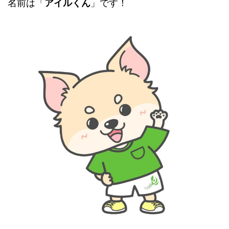
名前は「
アイルくん
」です！