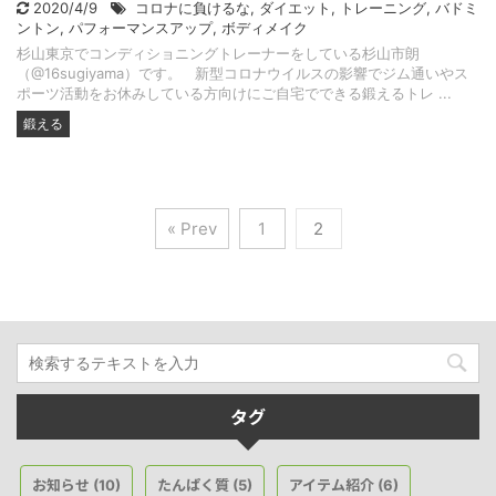
2020/4/9
コロナに負けるな
,
ダイエット
,
トレーニング
,
バドミ
ントン
,
パフォーマンスアップ
,
ボディメイク
杉山東京でコンディショニングトレーナーをしている杉山市朗
（@16sugiyama）です。 新型コロナウイルスの影響でジム通いやス
ポーツ活動をお休みしている方向けにご自宅でできる鍛えるトレ ...
鍛える
« Prev
1
2
タグ
お知らせ
たんぱく質
アイテム紹介
(10)
(5)
(6)