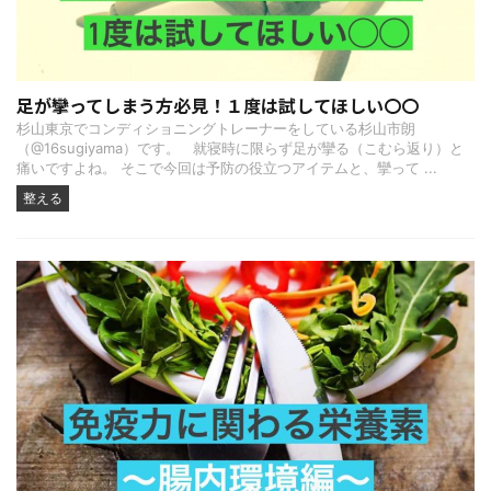
足が攣ってしまう方必見！１度は試してほしい〇〇
杉山東京でコンディショニングトレーナーをしている杉山市朗
（@16sugiyama）です。 就寝時に限らず足が攣る（こむら返り）と
痛いですよね。 そこで今回は予防の役立つアイテムと、攣って ...
整える