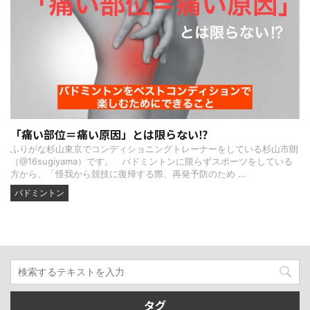
「痛い部位＝痛い原因」とは限らない⁉
ふりがな杉山東京でコンディショニングトレーナーをしている杉山市朗
（@16sugiyama）です。 バドミントンに限らずスポーツをしている
方から、「怪我から競技に復帰する際、再発予防のため ...
バドミントン
タグ