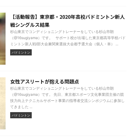
【活動報告】東京都・2020年高校バドミントン新人
戦シングルス結果
杉山東京でコンディショニングトレーナーをしている杉山市朗
（@16sugiyama）です。 サポート校が出場した東京都高等学校バド
ミントン新人戦Ⅰ部大会兼関東選抜大会都予選大会（個人・単） ...
バドミントン
女性アスリートが抱える問題点
杉山東京でコンディショニングトレーナーをしている杉山市朗
（@16sugiyama）です。 先日、東京都スポーツ文化事業団主催の競
技力向上テクニカルサポート事業の指導者交流シンポジウムに参加し
てきました ...
バドミントン