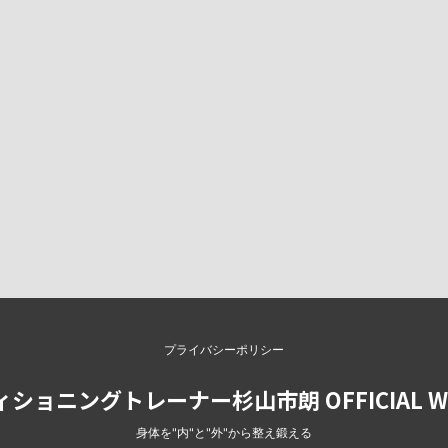
プライバシーポリシー
ショニングトレーナー杉山市朗 OFFICIAL WE
身体を"内"と"外"から整え鍛える