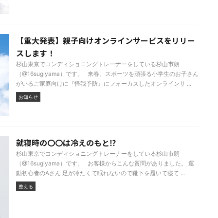
【重大発表】親子向けオンラインサービスをリリー
スします！
杉山東京でコンディショニングトレーナーをしている杉山市朗
（@16sugiyama）です。 来春、スポーツを頑張る小学生のお子さん
がいるご家庭向けに『怪我予防』にフォーカスしたオンラインサ ...
お知らせ
就寝時の〇〇は冷えのもと⁉
杉山東京でコンディショニングトレーナーをしている杉山市朗
（@16sugiyama）です。 お客様からこんな質問がありました。 運
動初心者のAさん 足が冷たくて眠れないので靴下を履いて寝て ...
整える