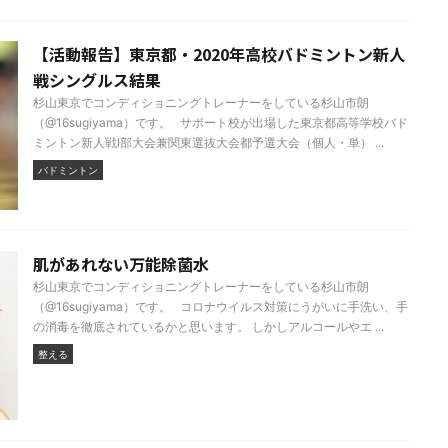
【活動報告】東京都・2020年高校バドミントン新人
戦シングルス結果
杉山東京でコンディショニングトレーナーをしている杉山市朗
（@16sugiyama）です。 サポート校が出場した東京都高等学校バド
ミントン新人戦Ⅰ部大会兼関東選抜大会都予選大会（個人・単） ...
バドミントン
肌があれない万能除菌水
杉山東京でコンディショニングトレーナーをしている杉山市朗
（@16sugiyama）です。 コロナウイルス対策にうがいに手洗い、手
の消毒を徹底されているかと思います。 しかしアルコールやエ ...
整える