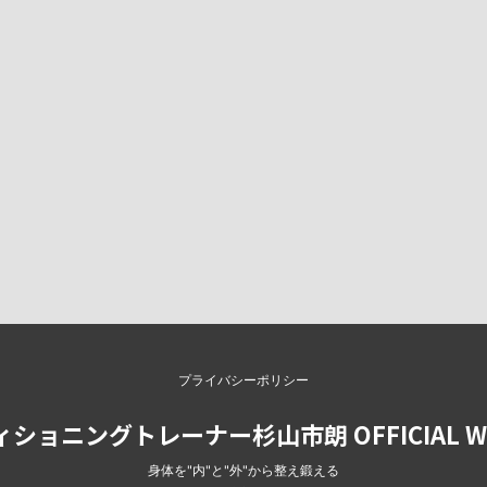
プライバシーポリシー
ショニングトレーナー杉山市朗 OFFICIAL WE
身体を"内"と"外"から整え鍛える