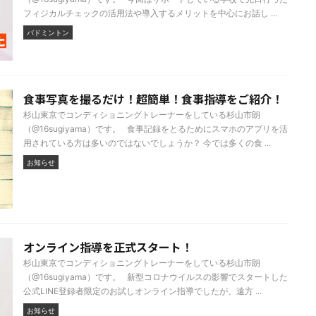
フィジカルチェックの活用法や導入するメリットを中心にお話し ...
バドミントン
食事写真を撮るだけ！超簡単！食事指導をご紹介！
杉山東京でコンディショニングトレーナーをしている杉山市朗
（@16sugiyama）です。 食事記録をとるためにスマホのアプリを活
用されている方は多いのではないでしょうか？ 今では多くの食 ...
お知らせ
オンライン指導を正式スタート！
杉山東京でコンディショニングトレーナーをしている杉山市朗
（@16sugiyama）です。 新型コロナウイルスの影響でスタートした
公式LINE登録者限定のお試しオンライン指導でしたが、遠方 ...
お知らせ