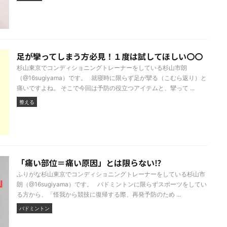
足が攣ってしまう方必見！１度は試してほしい〇〇
杉山東京でコンディショニングトレーナーをしている杉山市朗
（@16sugiyama）です。 就寝時に限らず足が攣る（こむら返り）と
痛いですよね。 そこで今回は予防の役立つアイテムと、攣って ...
整える
「痛い部位＝痛い原因」とは限らない⁉
ふりがな杉山東京でコンディショニングトレーナーをしている杉山市
朗（@16sugiyama）です。 バドミントンに限らずスポーツをしてい
る方から、「怪我から競技に復帰する際、再発予防のため ...
バドミントン