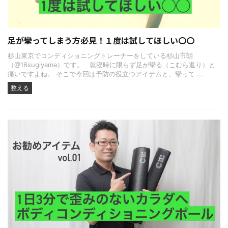
足が攣ってしまう方必見！１度は試してほしい〇〇
杉山東京でコンディショニングトレーナーをしている杉山市朗
（@16sugiyama）です。 就寝時に限らず足が攣る（こむら返り）と
痛いですよね。 そこで今回は予防の役立つアイテムと、攣って ...
整える